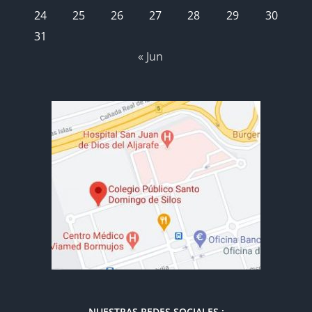
24
25
26
27
28
29
30
31
« Jun
NUESTRAS REDES SOCIALES :