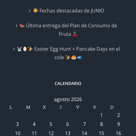
Fechas destacadas de JUNIO
Última entrega del Plan de Consumo de
Fruta
Easter Egg Hunt + Pancake Days en el
cole
CALENDARIO
agosto 2026
L
M
X
J
V
S
D
1
2
3
4
5
6
7
8
9
10
11
12
13
14
15
16