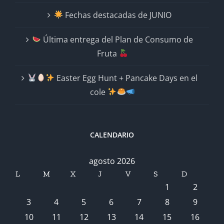
Fechas destacadas de JUNIO
Última entrega del Plan de Consumo de
Fruta
Easter Egg Hunt + Pancake Days en el
cole
CALENDARIO
agosto 2026
L
M
X
J
V
S
D
1
2
3
4
5
6
7
8
9
10
11
12
13
14
15
16