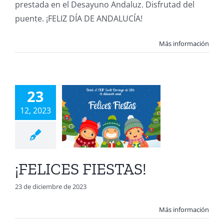
prestada en el Desayuno Andaluz. Disfrutad del
puente. ¡FELIZ DÍA DE ANDALUCÍA!
Más información
ELICES
23
ESTAS!
12, 2023
A Juan Diego
ación Infantil
ión Primaria 1º
ucación Primaria
¡FELICES FIESTAS!
clo
Educación
ia 3º ciclo
TEA
23 de diciembre de 2023
Más información
ORDATORIO