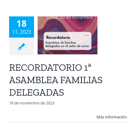
1ª
AMBLEA
18
MILIAS
11, 2023
EGADAS
A Juan Diego
ación Infantil
RECORDATORIO 1ª
ión Primaria 1º
ucación Primaria
ASAMBLEA FAMILIAS
clo
Educación
ia 3º ciclo
TEA
DELEGADAS
18 de noviembre de 2023
Más información
RARIO