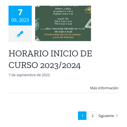
ICIO DE
7
URSO
09, 2023
23/2024
A Juan Diego
ación Infantil
ión Primaria 1º
HORARIO INICIO DE
ucación Primaria
clo
Educación
CURSO 2023/2024
ia 3º ciclo
TEA
7 de septiembre de 2023
Más información
1
2
Siguiente