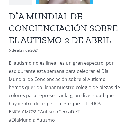
 ABRIL
DÍA MUNDIAL DE
A Juan Diego
ación Infantil
CONCIENCIACIÓN SOBRE
ión Primaria 1º
ucación Primaria
EL AUTISMO-2 DE ABRIL
clo
Educación
ia 3º ciclo
TEA
6 de abril de 2024
El autismo no es lineal, es un gran espectro, por
eso durante esta semana para celebrar el Día
Mundial de Concienciación sobre el Autismo
hemos querido llenar nuestro colegio de piezas de
colores para representar la gran diversidad que
hay dentro del espectro. Porque... ¡TODOS
ENCAJAMOS! #AutismoCercaDeTi
#DíaMundialAutismo