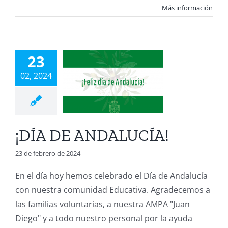
Más información
DÍA DE
23
ALUCÍA!
02, 2024
A Juan Diego
ación Infantil
ión Primaria 1º
ucación Primaria
¡DÍA DE ANDALUCÍA!
clo
Educación
ia 3º ciclo
TEA
23 de febrero de 2024
En el día hoy hemos celebrado el Día de Andalucía
con nuestra comunidad Educativa. Agradecemos a
las familias voluntarias, a nuestra AMPA "Juan
Diego" y a todo nuestro personal por la ayuda