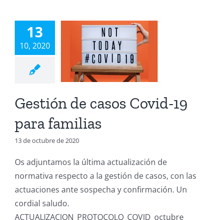
stión de
13
os Covid-
10, 2020
9 para
amilias
Gestión de casos Covid-19
Covid-19
para familias
13 de octubre de 2020
Os adjuntamos la última actualización de
normativa respecto a la gestión de casos, con las
actuaciones ante sospecha y confirmación. Un
cordial saludo.
ACTUALIZACION_PROTOCOLO_COVID_octubre