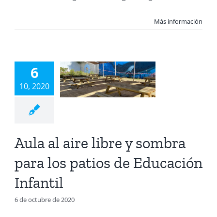
Más información
a al aire
ibre y
bra para
6
patios de
10, 2020
ucación
nfantil
Aula al aire libre y sombra
uan Diego
Covid-
ucación Infantil
para los patios de Educación
Infantil
6 de octubre de 2020